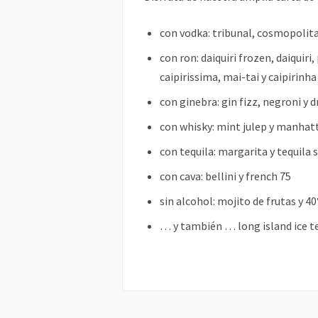
con vodka: tribunal, cosmopolit
con ron: daiquiri frozen, daiquiri
caipirissima, mai-tai y caipirinha
con ginebra: gin fizz, negroni y d
con whisky: mint julep y manhat
con tequila: margarita y tequila 
con cava: bellini y french 75
sin alcohol: mojito de frutas y 40
… y también … long island ice t