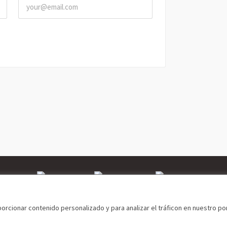
Aviso legal
Política de Privacidad
Política de Cookies
cionar contenido personalizado y para analizar el tráficon en nuestro por
Aviso legal
|
Política de privacidad |
Cómo asociarse
|
Contacto