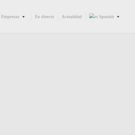
Empresas
En directo
Actualidad
Spanish
English
French
German
Italian
Portuguese
Spanish