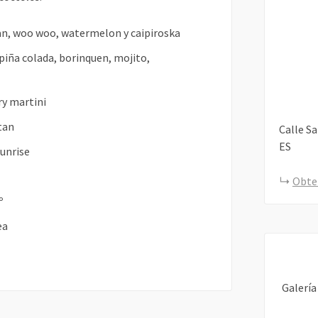
an, woo woo, watermelon y caipiroska
, piña colada, borinquen, mojito,
ry martini
tan
Calle S
ES
sunrise
Obte
º
ea
Galería