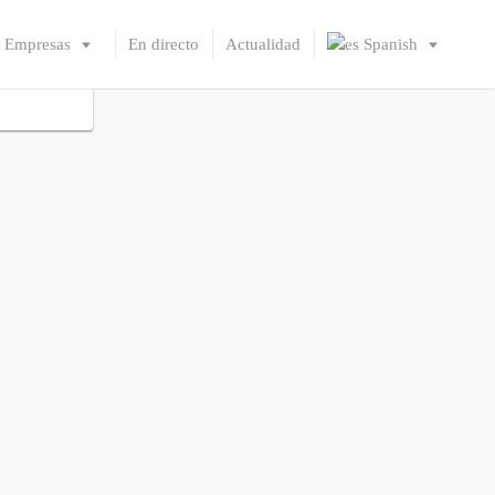
Empresas
En directo
Actualidad
Spanish
English
French
German
Italian
Portuguese
Spanish