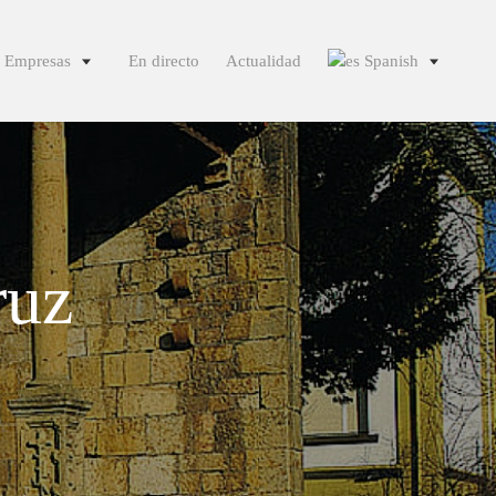
Empresas
En directo
Actualidad
Spanish
English
French
German
Italian
ruz
Portuguese
Spanish