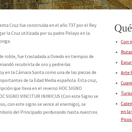
Santa Cruz fue construida en el año 737 por el Rey
Qué
gar la Cruz utilizada por su padre Pelayo en la
onga.
Con n
Rutas
 de roble, fue trasladada a Oviedo en tiempos de
Excur
 mandó recubrirla de oro y pedrerías
y en la Cámara Santa como una de las piezas de
Arte 
mportantes de la Edad Media española. Esta cruz,
Cuand
ripción que lleva en el reverso HOC SIGNO
Turis
C SIGNO VINCITUR INIMICUS (Con este Signo se
Calen
so, con este signo se vence al enemigo), se
en la
símbolo del Principado perdurando hasta nuestros
Picos