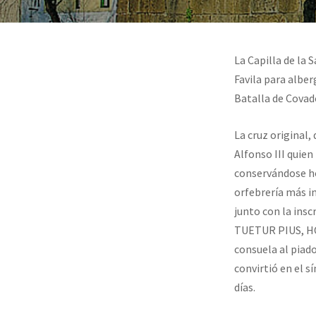
La Capilla de la 
Favila para alber
Batalla de Covad
La cruz original,
Alfonso III quien
conservándose ho
orfebrería más i
junto con la insc
TUETUR PIUS, HO
consuela al piado
convirtió en el 
días.