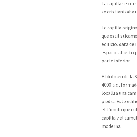
La capilla se co
se cristianizaba 
La capilla origina
que estilísticame
edificio, data de
espacio abierto 
parte inferior.
El dolmen de la 
4000 a.c., formad
localiza una cám
piedra. Este edif
el túmulo que cu
capilla y el túmu
moderna.