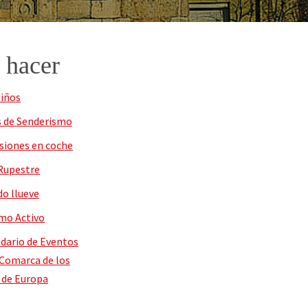
 hacer
iños
 de Senderismo
siones en coche
Rupestre
o llueve
mo Activo
dario de Eventos
 Comarca de los
 de Europa