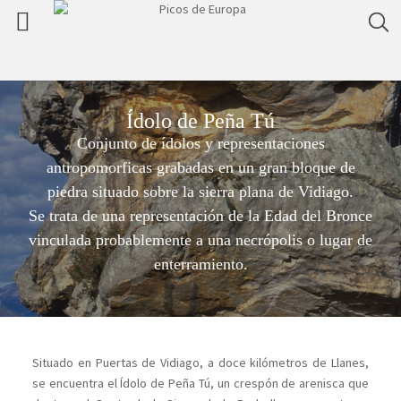
Ídolo de Peña Tú
Conjunto de ídolos y representaciones
antropomorficas grabadas en un gran bloque de
piedra situado sobre la sierra plana de Vidiago.
Se trata de una representación de la Edad del Bronce
vinculada probablemente a una necrópolis o lugar de
enterramiento.
Situado en Puertas de Vidiago, a doce kilómetros de Llanes,
se encuentra el Ídolo de Peña Tú, un crespón de arenisca que