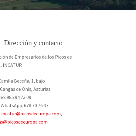
Dirección y contacto
ción de Empresarios de los Picos de
a, INCATUR
Camila Beceña, 1, bajo
 Cangas de Onís, Asturias
no: 985 94 73 09
/ WhatsApp: 678 70 76 37
:
incatur@picosdeeuropa.com
,
as@picosdeeuropa.com