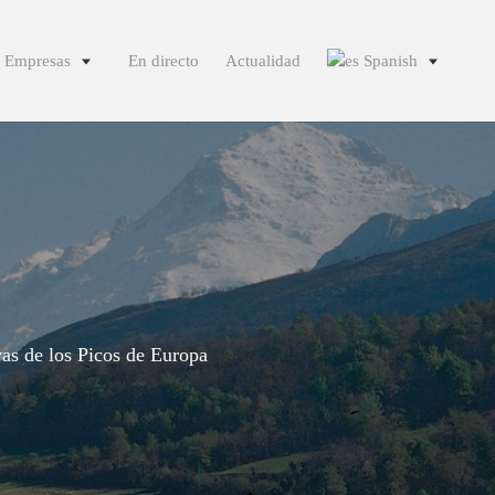
Empresas
En directo
Actualidad
Spanish
English
French
German
Italian
Portuguese
Spanish
vas de los Picos de Europa