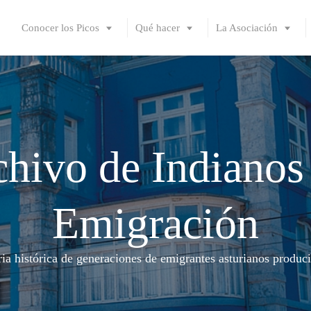
Conocer los Picos
Qué hacer
La Asociación
hivo de Indianos
Emigración
a histórica de generaciones de emigrantes asturianos produci