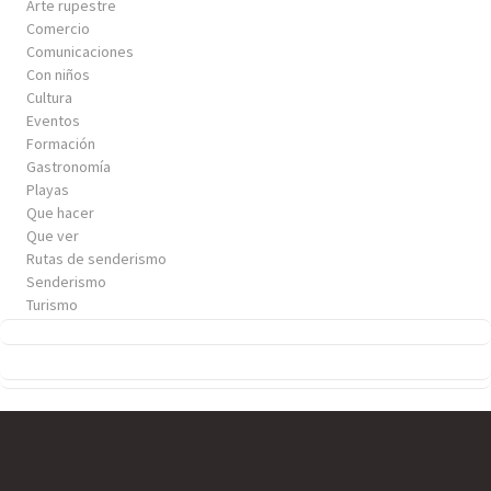
Arte rupestre
Comercio
Comunicaciones
Con niños
Cultura
Eventos
Formación
Gastronomía
Playas
Que hacer
Que ver
Rutas de senderismo
Senderismo
Turismo
Turismo activo
Uncategorized