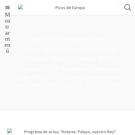
M
os
tr
ar
m
agosto 25, 2017
Actualidad
Turismo
en
Cangas de Onís revive su historia
ú
«Astures: Pelayo, nuestro Rey»
El próximo 8 y 9 de Septiembre se celebrará en
Cangas de Onís la 1ª edición del acontecimiento
histórico «ASTURES: PELAYO, NUESTRO REY»